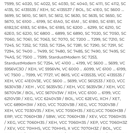
7599, SC 4020, SC 4022, SC 4030, SC 4040, SC 4111, SC 4112, SC
4135, SC 4135S35 / XEH, SC 4135S37 / BOL, SC 41E0, SC 5600 ...
5699, SC 5610, SC 5611, SC 5612, SC 5630, SC 5635, SC 5650, SC
5670, SC 6100 ... 6199, SC 61A0, SC 61A1 , SC 61B0, SC 61B1, SC
61B2,SC 61B3, SC 61B4, SC 61B5, SC 6200 ... 6299, SC 6210, SC
62E0, SC 62J0, SC 6800 ... 6899, SC 6890, SC 7020, SC 7050, SC
7060, SC 7061, SC 7063, SC 7070, SC 7200 ... 7299, SC 7210, SC
7245, SC 7252, SC 7253, SC 7254, SC 7281, SC 7290, SC 7291, SC
7294, SC 7400 ... 7499, SC 7480, SC 7485, SC 7490, SC 7495, SC
74A5, SC 7500 ... 7599, StardustModern SC 7253,
StardustModern SC 7254, VC 4100 ... 4199, VC 5600 ... 5699, VC
5956VC3O / XEH, VC 5956VN, VC 6000 .. .6099, VC 6100 ... 6199,
VC 7500 ... 7599, VC 7727, VC 8615, VCC 4135S35, VCC 4135S35 /
XEH, VCC 41E0V3E, VCC 5600 ... 5699, VCC 5612S33 / XEO, VCC
5630V3B / XEH , VCC 5635V3G / XEH, VCC 5635V3K / XEH, VCC
5670V3K / BOL, VCC 5670V3W / XEH, VCC 6100 ... 6199, VCC
6210V3R / XEG, VCC 6240V3R / BOL, VCC 62EVG, XCH / XET,
VCC 6890H3W / XEO, VCC 7020V3B / XEG, VCC 7020V3B /
XEH, VCC 7030V3S / XEH, VCC 7050H3S / XEG,VCC 7060H3B /
ERP, VCC 7060H3B / SBW, VCC 7060H3B / XEV, VCC 7060H3S
/ XEG, VCC 7060H3S / XEH, VCC 7060H3S / XEP, VCC 7060H3Z
/ XEV, VCC 70HHS, VCC 70HHS, X VCC 7070H3Z / BOL, VCC