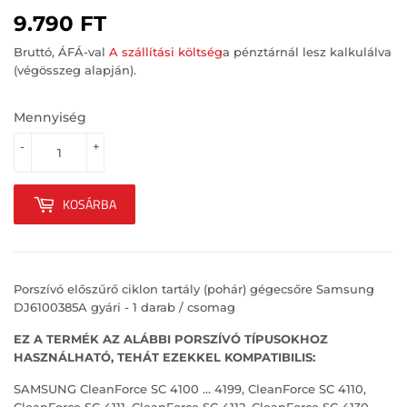
9.790 FT
9.790
FT
Bruttó, ÁFÁ-val
A szállítási költség
a pénztárnál lesz kalkulálva
(végösszeg alapján).
Mennyiség
-
+
KOSÁRBA
Porszívó előszűrő ciklon tartály (pohár) gégecsőre Samsung
DJ6100385A gyári - 1 darab / csomag
EZ A TERMÉK AZ ALÁBBI PORSZÍVÓ TÍPUSOKHOZ
HASZNÁLHATÓ, TEHÁT EZEKKEL KOMPATIBILIS:
SAMSUNG CleanForce SC 4100 ... 4199, CleanForce SC 4110,
CleanForce SC 4111, CleanForce SC 4112, CleanForce SC 4130,