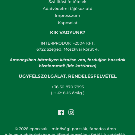
Szállítási feltételek
Adatvédelmi tájékoztató
Impresszum
Kapcsolat
KIK VAGYUNK?
INTERPRODUKT-2004 KFT.
6722 Szeged, Moszkvai körút 4
.
Amennyiben bármilyen kérdése van, forduljon hozzánk
bizalommal! (ide kattintva)
ÜGYFÉLSZOLGÁLAT, RENDELÉSFELVÉTEL
+36 30 870 7993
( H-P: 8-16 óráig )
Facebook
Instagram
© 2026
eporzsak - minőségi porzsák, fapados áron
A jelen webáruházban található termékek fotói illusztrációk,