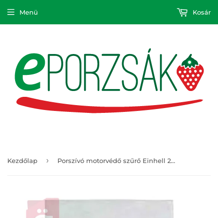
Menü
Kosár
›
Kezdőlap
Porszívó motorvédő szűrő Einhell 23.511.40 gyári - 1 db