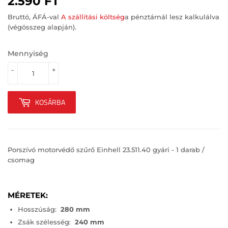
2.590 FT
2.590
FT
Bruttó, ÁFÁ-val
A szállítási költség
a pénztárnál lesz kalkulálva
(végösszeg alapján).
Mennyiség
-
+
KOSÁRBA
Porszívó motorvédő szűrő Einhell 23.511.40 gyári - 1 darab /
csomag
MÉRETEK:
Hosszúság:
280 mm
Zsák szélesség:
240 mm