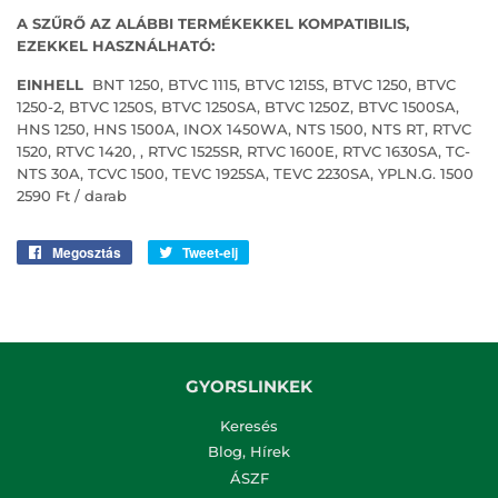
A SZŰRŐ AZ ALÁBBI TERMÉKEKKEL KOMPATIBILIS,
EZEKKEL HASZNÁLHATÓ:
EINHELL
BNT 1250, BTVC 1115, BTVC 1215S, BTVC 1250, BTVC
1250-2, BTVC 1250S, BTVC 1250SA, BTVC 1250Z, BTVC 1500SA,
HNS 1250, HNS 1500A, INOX 1450WA, NTS 1500, NTS RT, RTVC
1520, RTVC 1420, , RTVC 1525SR, RTVC 1600E, RTVC 1630SA, TC-
NTS 30A, TCVC 1500, TEVC 1925SA, TEVC 2230SA, YPLN.G.
1500
2590 Ft / darab
Megosztás
Oszd
Tweet-elj
Tweet-
meg
elj
Facebook-
Twitteren!
on!
GYORSLINKEK
Keresés
Blog, Hírek
ÁSZF